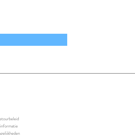
etourbeleid
informatie
gelijkheden