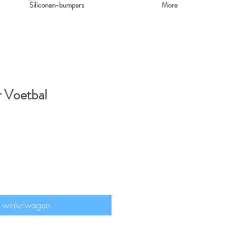
Siliconen-bumpers
More
 Voetbal
n winkelwagen