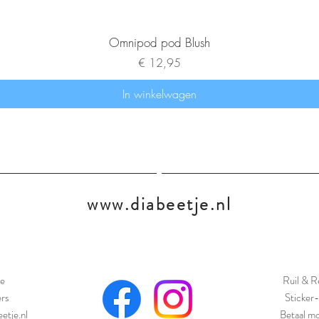
Omnipod pod Blush
Prijs
€ 12,95
In winkelwagen
www.diabeetje.nl
e
Ruil & R
ers
Sticker-
etje.nl
Betaal mo