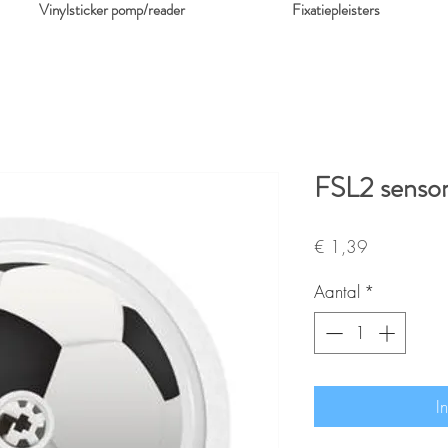
Vinylsticker pomp/reader
Fixatiepleisters
FSL2 sensor
Prijs
€ 1,39
Aantal
*
I