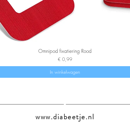
Omnipod fixatiering Rood
Prijs
€ 0,99
In winkelwagen
www.diabeetje.nl