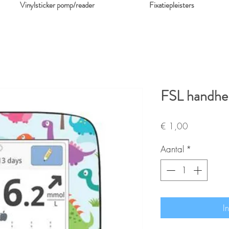
Vinylsticker pomp/reader
Fixatiepleisters
FSL handhe
Prijs
€ 1,00
Aantal
*
I