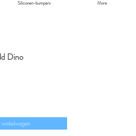
Siliconen-bumpers
More
ld Dino
n winkelwagen