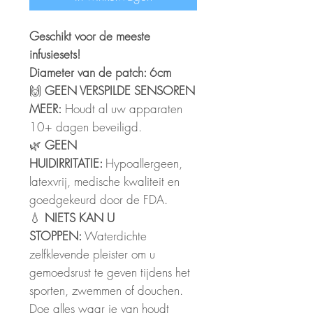
Geschikt voor de meeste
infusiesets!
Diameter van de patch: 6cm
🙌
GEEN VERSPILDE SENSOREN
MEER:
Houdt al uw apparaten
10+ dagen beveiligd.
🌿
GEEN
HUIDIRRITATIE
:
Hypoallergeen,
latexvrij,
medische kwaliteit
en
goedgekeurd door de FDA.
💧
NIETS KAN
U
STOPPEN
:
Waterdichte
zelfklevende pleister om u
gemoedsrust te geven tijdens het
sporten, zwemmen of douchen.
Doe alles waar je van houdt