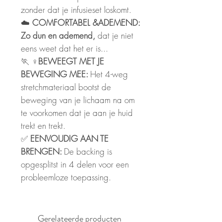
zonder dat je infusieset loskomt.
☁️
COMFORTABEL
&ADEMEND:
Zo dun en ademend,
dat je niet
eens weet dat het er is...
🏃 ♀️
BEWEEGT MET JE
BEWEGING MEE:
Het 4-weg
stretchmateriaal bootst de
beweging van je lichaam na om
te voorkomen dat je aan je huid
trekt en trekt.
✅
EENVOUDIG AAN TE
BRENGEN:
De backing is
opgesplitst in 4 delen voor een
probleemloze toepassing.
Gerelateerde producten