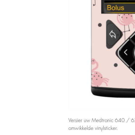
Versier uw Medtronic 640 /
omwikkelde vinylsticker.