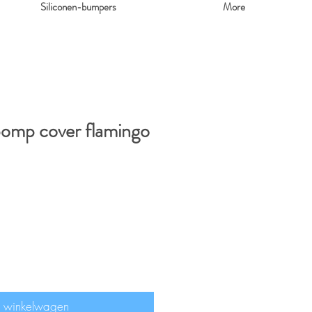
Siliconen-bumpers
More
omp cover flamingo
n winkelwagen