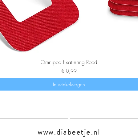
Omnipod fixatiering Rood
Prijs
€ 0,99
In winkelwagen
www.diabeetje.nl