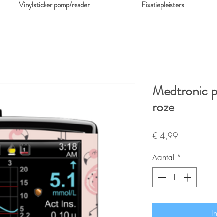
Vinylsticker pomp/reader
Fixatiepleisters
Medtronic p
roze
Prijs
€ 4,99
Aantal
*
I