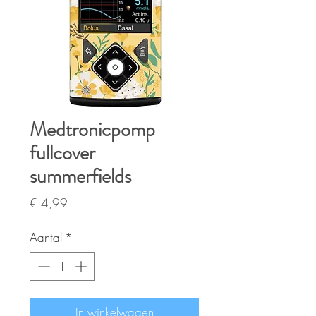
Medtronicpomp
fullcover
summerfields
Prijs
€ 4,99
Aantal
*
In winkelwagen