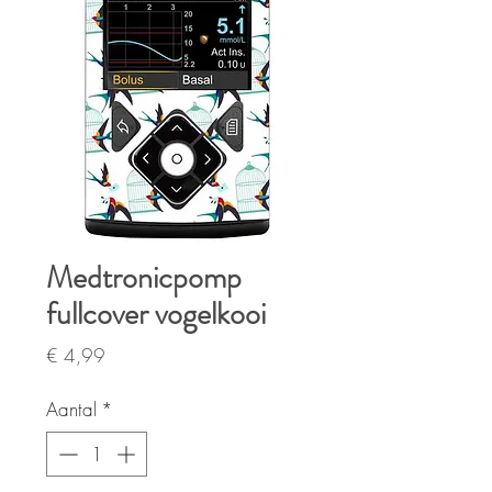
Medtronicpomp
fullcover vogelkooi
Prijs
€ 4,99
Aantal
*