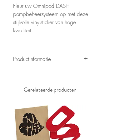
Fleur uw Omnipod DASH-
pompbeheersysteem op met deze
stijlvolle vinylsticker van hoge
kwaliteit.
Productinformatie
Deze sticker is speciaal
ontworpen voor de Omnipod
DASH.
Gerelateerde producten
Het is gemakkelijk te installeren
en waterbestendig, en
gemakkelijk te verwijderen
zonder lijmresten achter te laten.