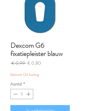
Dexcom G6
fixatiepleister blauw
Normale
Verkoopprijs
 € 0,99 
€ 0,80
prijs
Dexcom G6 korting
Aantal
*
In winkelwagen