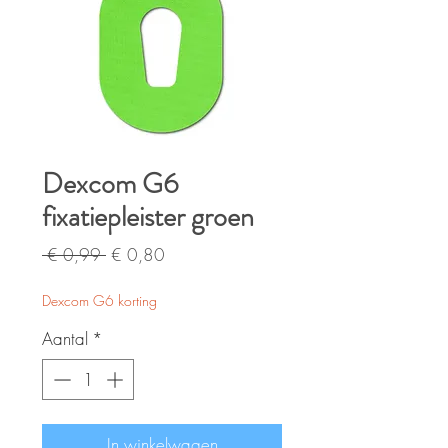
Dexcom G6
fixatiepleister groen
Normale
Verkoopprijs
 € 0,99 
€ 0,80
prijs
Dexcom G6 korting
Aantal
*
In winkelwagen