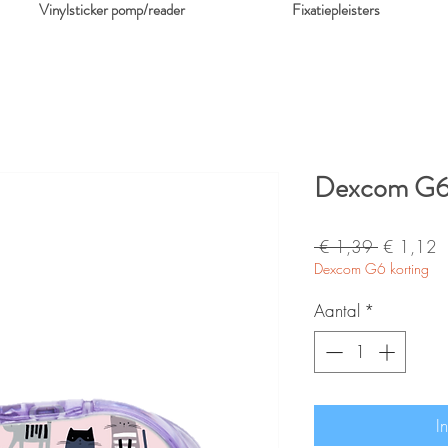
Vinylsticker pomp/reader
Fixatiepleisters
Dexcom G6/
Normale
V
 € 1,39 
€ 1,12
Dexcom G6 korting
prijs
Aantal
*
I