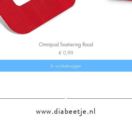
Omnipod fixatiering Rood
Prijs
€ 0,99
In winkelwagen
www.diabeetje.nl