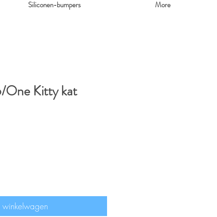
Siliconen-bumpers
More
One Kitty kat
erkoopprijs
n winkelwagen