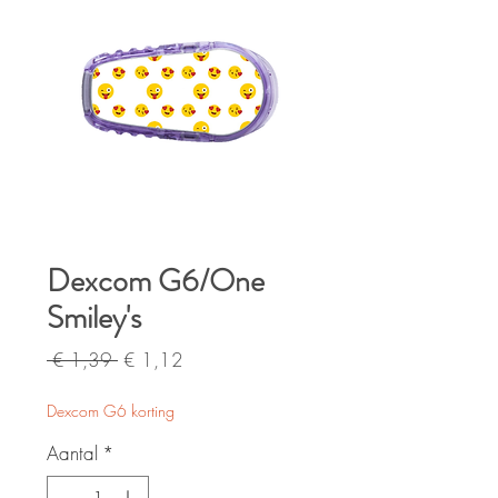
Dexcom G6/One
Smiley's
Normale
Verkoopprijs
 € 1,39 
€ 1,12
prijs
Dexcom G6 korting
Aantal
*