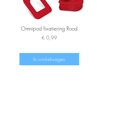
Omnipod fixatiering Rood
FSL2 fixatiering R
Prijs
€ 0,99
In winkelwagen
www.diabeetje.nl
Home
Stickers