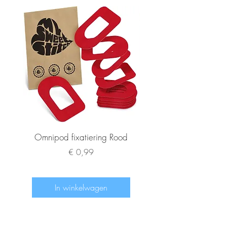
Omnipod fixatiering Rood
FSL2 fixatiering R
Prijs
€ 0,99
In winkelwagen