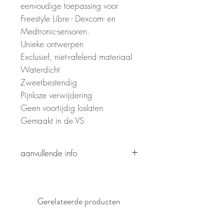
eenvoudige toepassing voor
Freestyle Libre - Dexcom- en
Medtronic-sensoren.
Unieke ontwerpen
Exclusief, niet-rafelend materiaal
Waterdicht
Zweetbestendig
Pijnloze verwijdering
Geen voortijdig loslaten
Gemaakt in de VS
aanvullende info
Patroon is gedrukt om op glitter te
lijken, maar bevat geen echte
glitter of zorgt niet voor een
Gerelateerde producten
sprankelend effect.