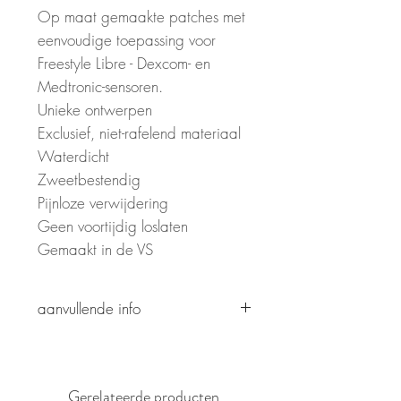
Op maat gemaakte patches met
eenvoudige toepassing voor
Freestyle Libre - Dexcom- en
Medtronic-sensoren.
Unieke ontwerpen
Exclusief, niet-rafelend materiaal
Waterdicht
Zweetbestendig
Pijnloze verwijdering
Geen voortijdig loslaten
Gemaakt in de VS
aanvullende info
Patroon is gedrukt om op glitter te
lijken, maar bevat geen echte
glitter of zorgt niet voor een
Gerelateerde producten