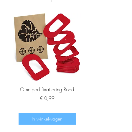
sprankelend effect.
Omnipod fixatiering Rood
FSL2 fixatiering R
Prijs
€ 0,99
In winkelwagen