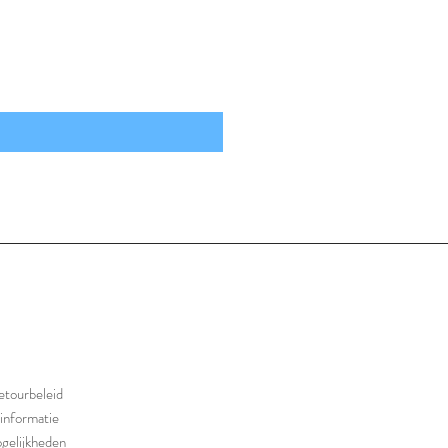
etourbeleid
informatie
gelijkheden