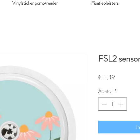
Vinylsticker pomp/reader
Fixatiepleisters
FSL2 sensor
Prijs
€ 1,39
Aantal
*
I