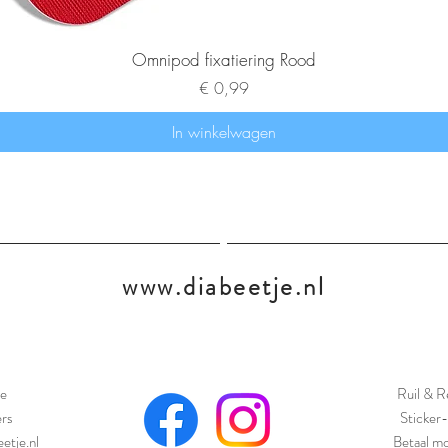
Omnipod fixatiering Rood
Prijs
€ 0,99
In winkelwagen
www.diabeetje.nl
e
Ruil & R
ers
Sticker-
etje.nl
Betaal mo