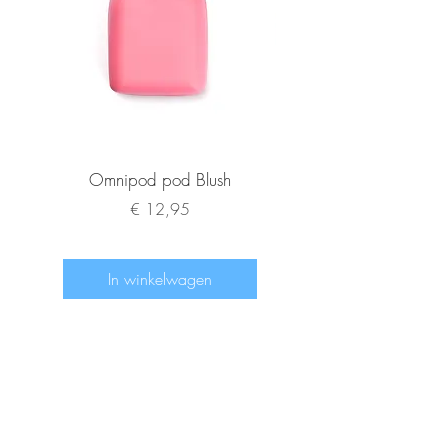
Omnipod pod Blush
Medtronic button only
Prijs
€ 12,95
In winkelwagen
www.diabeetje.nl