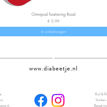
Omnipod fixatiering Rood
Prijs
€ 0,99
In winkelwagen
www.diabeetje.nl
e
Ruil & R
ers
Sticker-
etje.nl
Betaal mo