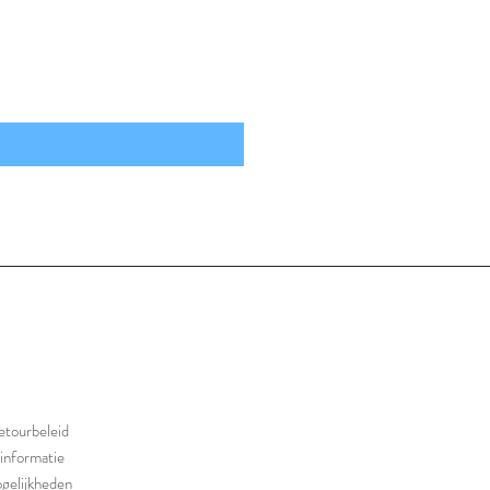
etourbeleid
informatie
gelijkheden