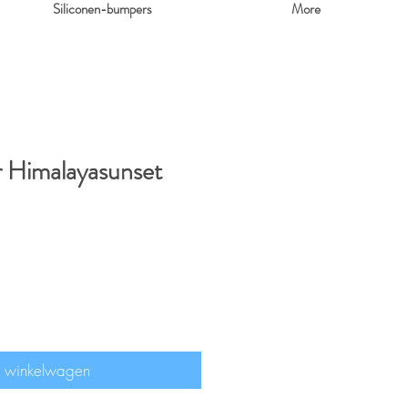
Siliconen-bumpers
More
 Himalayasunset
n winkelwagen