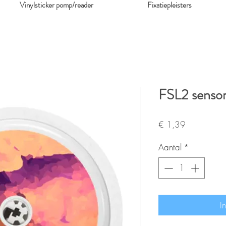
Vinylsticker pomp/reader
Fixatiepleisters
FSL2 sensor
Prijs
€ 1,39
Aantal
*
I