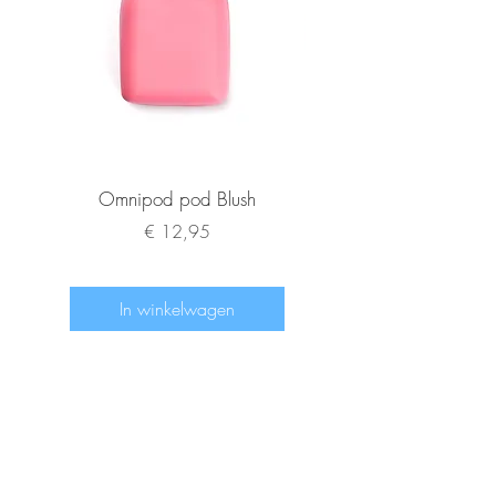
Omnipod pod Blush
Medtronic button only
Prijs
€ 12,95
In winkelwagen
www.diabeetje.nl