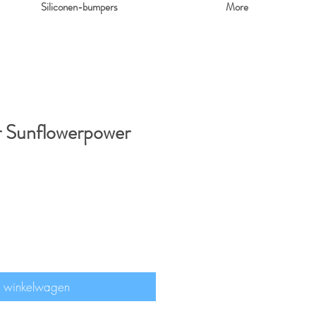
Siliconen-bumpers
More
r Sunflowerpower
n winkelwagen