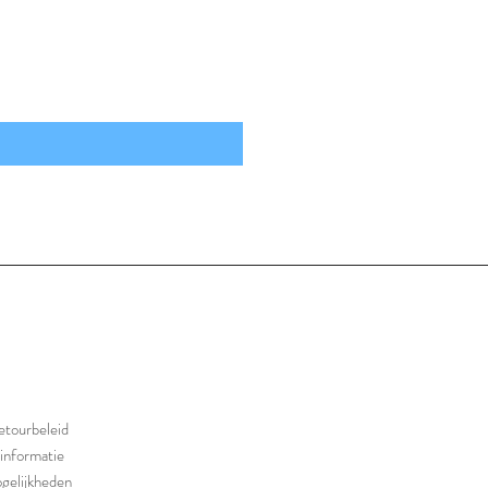
etourbeleid
informatie
gelijkheden