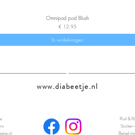
Omnipod pod Blush
Prijs
€ 12,95
In winkelwagen
www.diabeetje.nl
e
Ruil & R
ers
Sticker-
etje.nl
Betaal mo