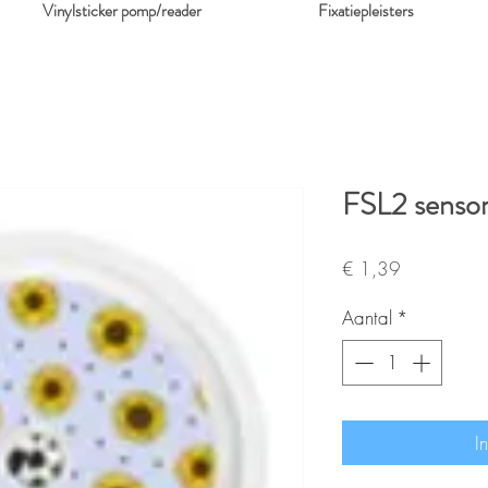
Vinylsticker pomp/reader
Fixatiepleisters
FSL2 senso
Prijs
€ 1,39
Aantal
*
I