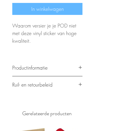
In winkelwagen
Waarom versier je je POD niet
met deze vinyl sticker van hoge
kwaliteit.
Productinformatie
Deze sticker is speciaal
Ruil- en retourbeleid
ontworpen voor de Omnipod
POD.
Plaats hier je ruil- en retourbeleid.
Het is gemakkelijk te installeren
Dit is de plek om aan je klanten
en waterbestendig.
uit te leggen wat te doen
Gerelateerde producten
wanneer ze ontevreden zijn over
hun aankoop. Een eerlijk en