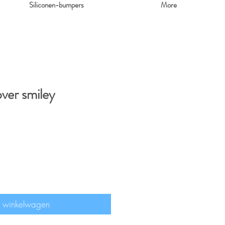
Siliconen-bumpers
More
er smiley
n winkelwagen