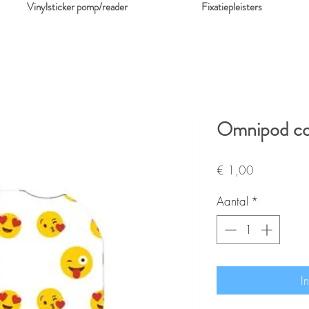
Vinylsticker pomp/reader
Fixatiepleisters
Omnipod cov
Prijs
€ 1,00
Aantal
*
I