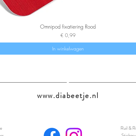
Omnipod fixatiering Rood
Prijs
€ 0,99
In winkelwagen
www.diabeetje.nl
e
Ruil & R
ers
Sticker-