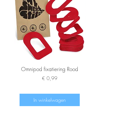
Omnipod fixatiering Rood
FSL2 fixatiering R
Prijs
€ 0,99
In winkelwagen