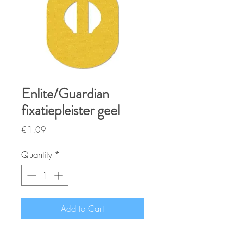
Enlite/Guardian
fixatiepleister geel
Price
€1.09
Quantity
*
Add to Cart