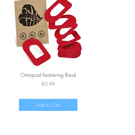
Omnipod fixatiering Rood
FSL2 fixatiering R
Price
€0.99
Add to Cart