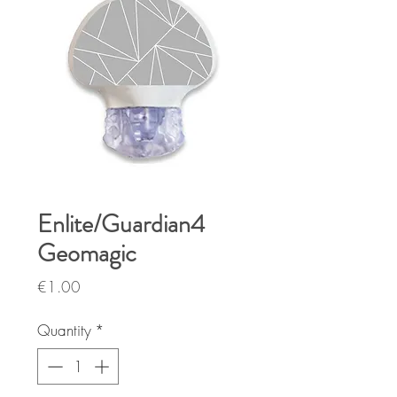
Enlite/Guardian4
Geomagic
Price
€1.00
Quantity
*