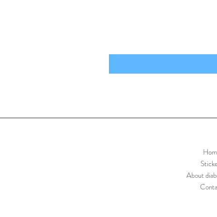
Hom
Stick
About diab
Conta