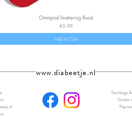
Omnipod fixatiering Rood
Price
€0.99
Add to Cart
www.diabeetje.nl
e
Exchange & 
ers
Sticker 
eetje.nl
Paymen
ct