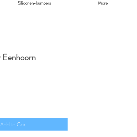
Siliconen-bumpers
More
r Eenhoorn
Add to Cart