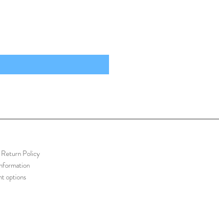
Return Policy
information
t options