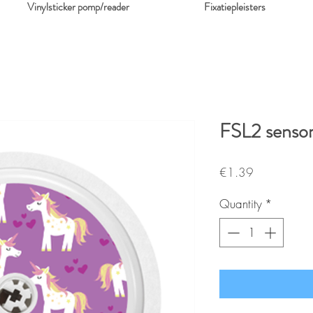
Vinylsticker pomp/reader
Fixatiepleisters
FSL2 senso
Price
€1.39
Quantity
*