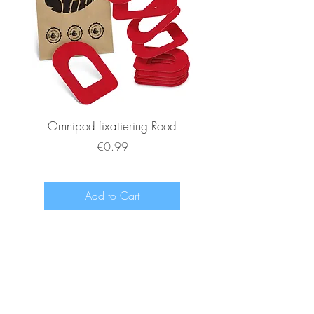
Omnipod fixatiering Rood
FSL2 fixatiering R
Price
€0.99
Add to Cart
www.diabeetje.nl