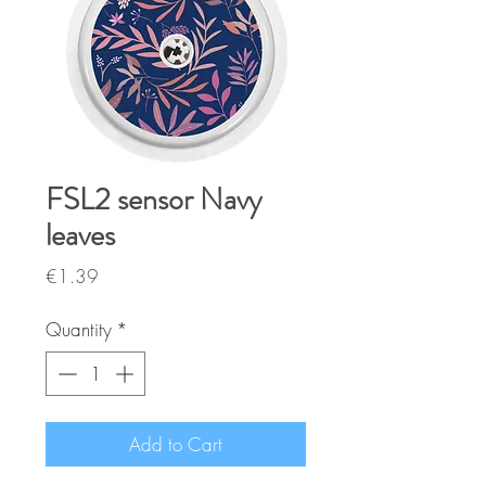
FSL2 sensor Navy
leaves
Price
€1.39
Quantity
*
Add to Cart