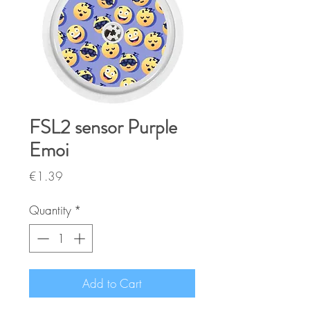
FSL2 sensor Purple
Emoi
Price
€1.39
Quantity
*
Add to Cart