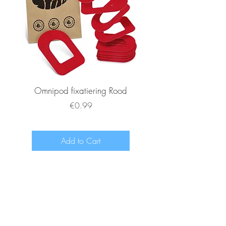
Omnipod fixatiering Rood
FSL2 fixatiering R
Price
€0.99
Add to Cart
www.diabeetje.nl