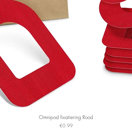
Omnipod fixatiering Rood
Price
€0.99