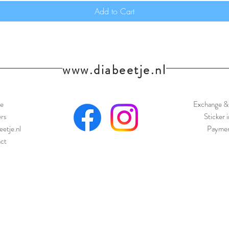
Add to Cart
www.diabeetje.nl
e
Exchange & 
ers
Sticker 
eetje.nl
Paymen
ct