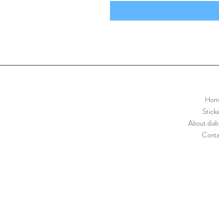
Hom
Stick
About diab
Conta