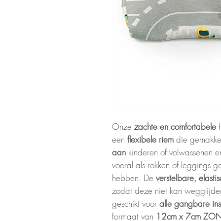
Onze
zachte en comfortabele
h
een
flexibele riem
die gemakke
aan
kinderen of volwassenen en
vooral als rokken of leggings 
hebben. De
verstelbare, elast
zodat deze niet kan wegglijde
geschikt voor
alle gangbare in
formaat van
12cm x 7cm ZON