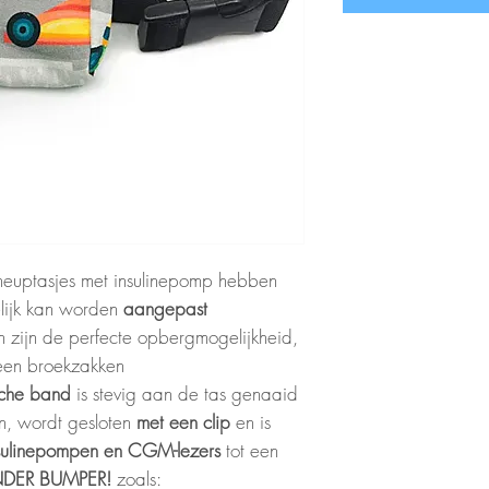
euptasjes met insulinepomp hebben
lijk kan worden
aangepast
 zijn de perfecte opbergmogelijkheid,
geen broekzakken
ische band
is stevig aan de tas genaaid
n, wordt gesloten
met een clip
en is
sulinepompen en CGM-lezers
tot een
DER BUMPER!
zoals: