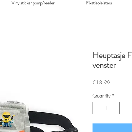
Vinylsticker pomp/reader
Fixatiepleisters
Heuptasje F
venster
Price
€18.99
Quantity
*