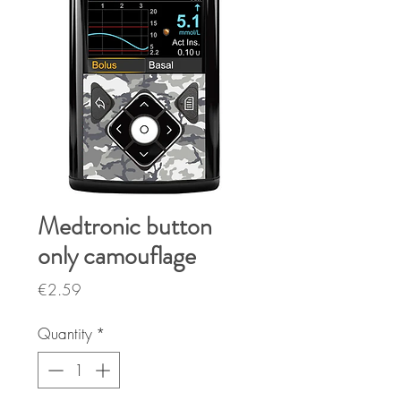
Medtronic button
only camouflage
Price
€2.59
Quantity
*