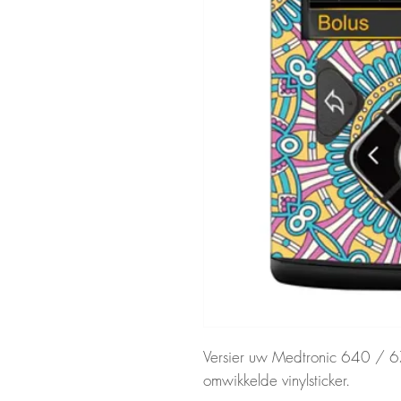
Versier uw Medtronic 640 /
omwikkelde vinylsticker.