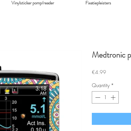
Vinylsticker pomp/reader
Fixatiepleisters
Medtronic 
Price
€4.99
Quantity
*