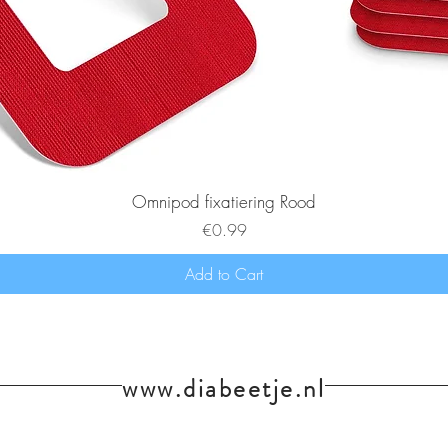
Omnipod fixatiering Rood
Price
€0.99
Add to Cart
www.diabeetje.nl