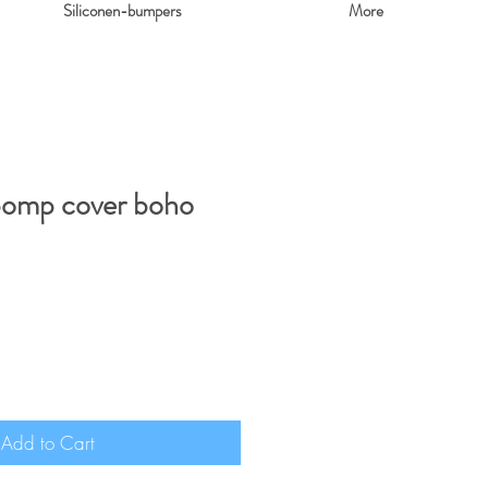
Siliconen-bumpers
More
pomp cover boho
Add to Cart