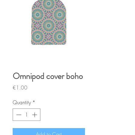
Omnipod cover boho
Price
€1.00
Quantity
*
Add to Cart