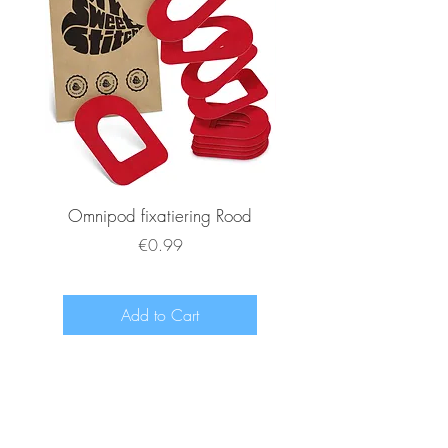
Omnipod fixatiering Rood
FSL2 fixatiering R
Price
€0.99
Add to Cart
www.diabeetje.nl