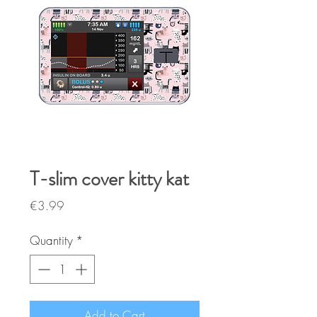
T-slim cover kitty kat
Price
€3.99
Quantity
*
Add to Cart