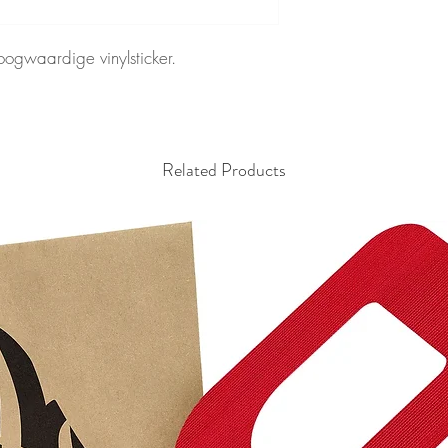
oogwaardige vinylsticker.
Related Products