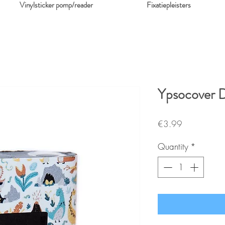
Vinylsticker pomp/reader
Fixatiepleisters
Ypsocover D
Price
€3.99
Quantity
*