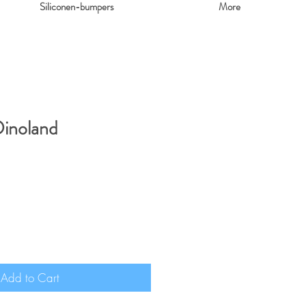
Siliconen-bumpers
More
inoland
Add to Cart