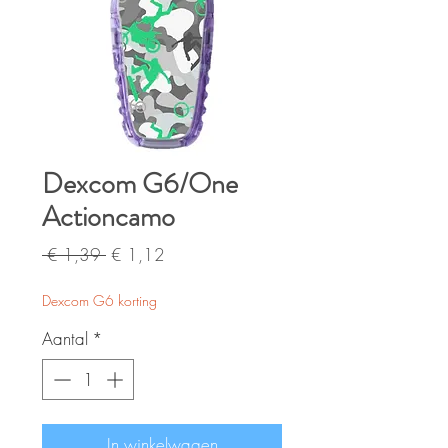
Dexcom G6/One
Actioncamo
Normale
Verkoopprijs
 € 1,39 
€ 1,12
prijs
Dexcom G6 korting
Aantal
*
In winkelwagen