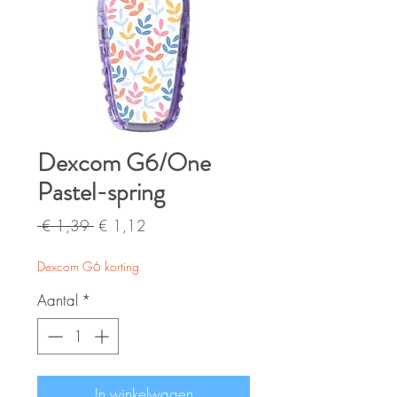
Dexcom G6/One
Pastel-spring
Normale
Verkoopprijs
 € 1,39 
€ 1,12
prijs
Dexcom G6 korting
Aantal
*
In winkelwagen