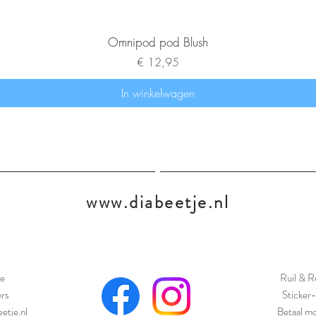
Omnipod pod Blush
Prijs
€ 12,95
In winkelwagen
www.diabeetje.nl
e
Ruil & R
ers
Sticker-
etje.nl
Betaal mo