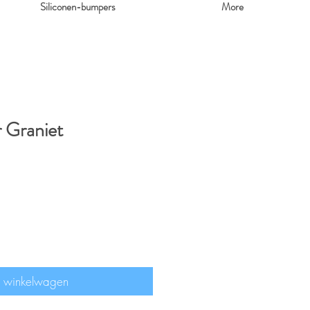
Siliconen-bumpers
More
 Graniet
n winkelwagen