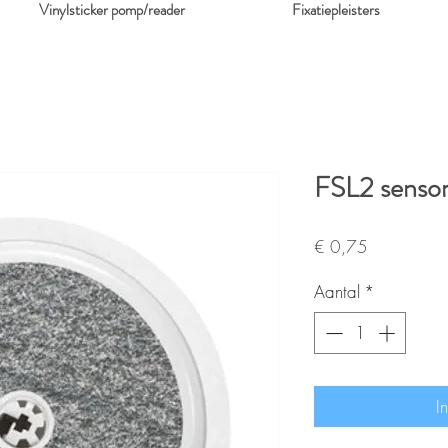
Vinylsticker pomp/reader
Fixatiepleisters
FSL2 sensor
Prijs
€ 0,75
Aantal
*
I