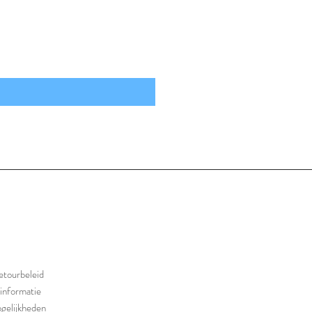
etourbeleid
informatie
gelijkheden