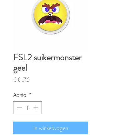
FSL2 suikermonster
geel
Prijs
€ 0,75
Aantal
*
In winkelwagen