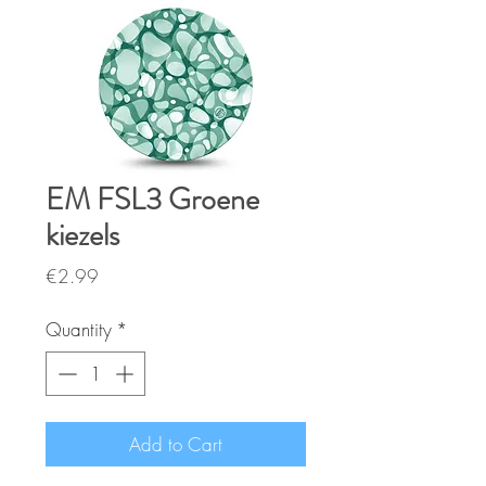
EM FSL3 Groene
kiezels
Price
€2.99
Quantity
*
Add to Cart