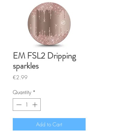
EM FSL2 Dripping
sparkles
Price
€2.99
Quantity
*
Add to Cart