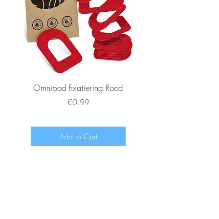
Omnipod fixatiering Rood
FSL2 fixatiering R
Price
€0.99
Add to Cart
www.diabeetje.nl