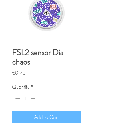
FSL2 sensor Dia
chaos
Price
€0.75
Quantity
*
Add to Cart