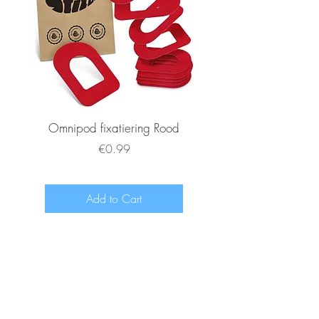
Omnipod fixatiering Rood
FSL2 fixatiering R
Price
€0.99
Add to Cart
www.diabeetje.nl