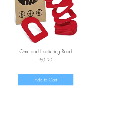
Omnipod fixatiering Rood
FSL2 fixatiering R
Price
€0.99
Add to Cart
www.diabeetje.nl