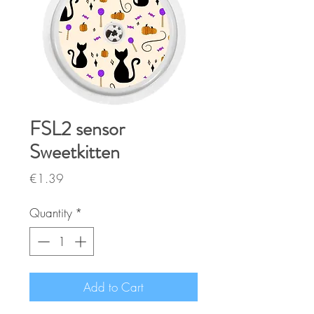
FSL2 sensor
Sweetkitten
Price
€1.39
Quantity
*
Add to Cart