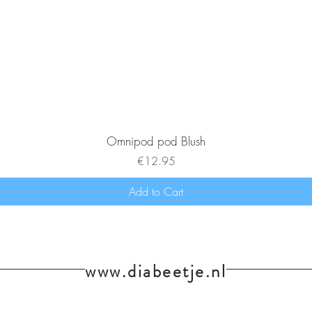
Omnipod pod Blush
Price
€12.95
Add to Cart
www.diabeetje.nl