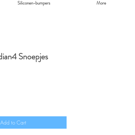
Siliconen-bumpers
More
dian4 Snoepjes
Add to Cart