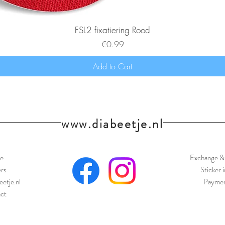
FSL2 fixatiering Rood
Price
€0.99
Add to Cart
www.diabeetje.nl
e
Exchange & 
ers
Sticker 
eetje.nl
Paymen
ct