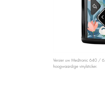
Versier uw Medtronic 640 /
hoogwaardige vinylsticker.