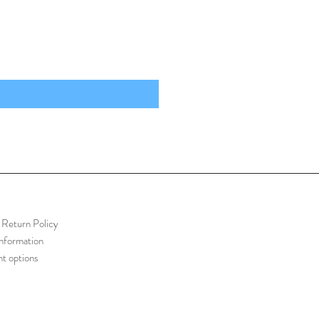
Return Policy
information
t options