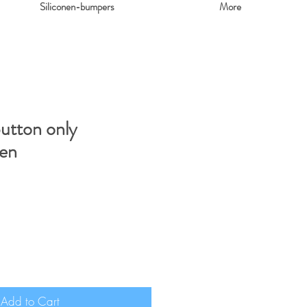
Siliconen-bumpers
More
utton only
en
Add to Cart