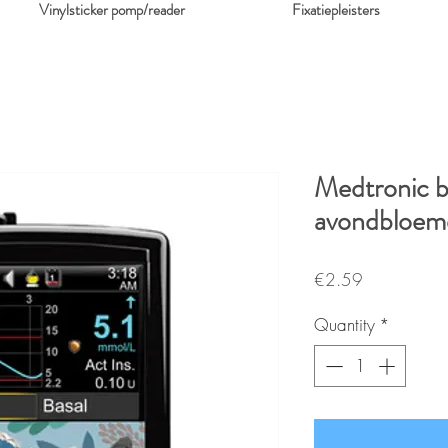
Vinylsticker pomp/reader
Fixatiepleisters
Medtronic b
avondbloem
Price
€2.59
Quantity
*