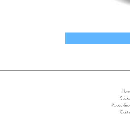
Hom
Stick
About diab
Conta