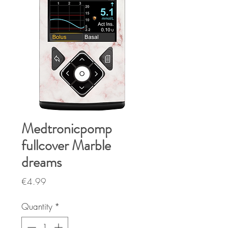
Medtronicpomp
fullcover Marble
dreams
Price
€4.99
Quantity
*