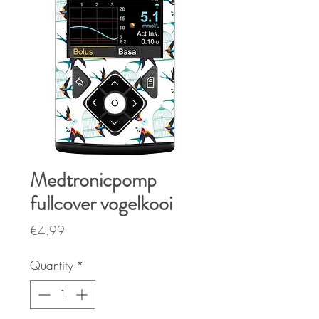
Medtronicpomp
fullcover vogelkooi
Price
€4.99
Quantity
*