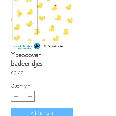
Ypsocover
badeendjes
Price
€3.99
Quantity
*
Add to Cart