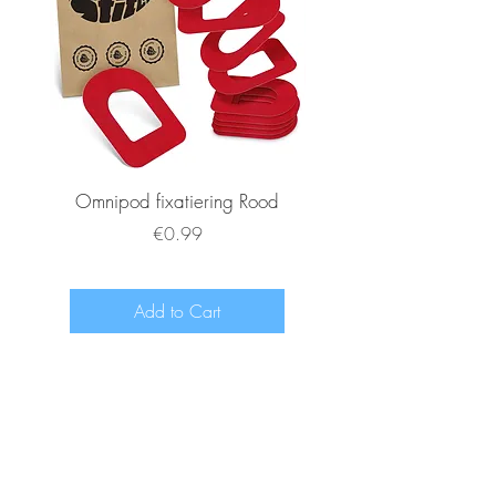
Omnipod fixatiering Rood
FSL2 fixatiering R
Price
€0.99
Add to Cart
www.diabeetje.nl