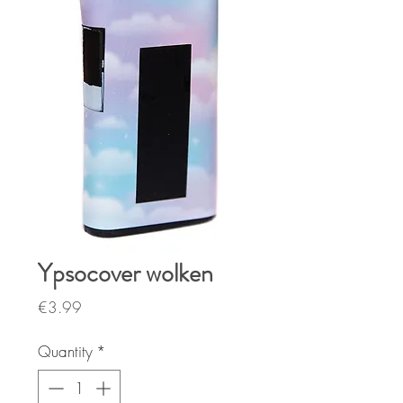
Ypsocover wolken
Price
€3.99
Quantity
*