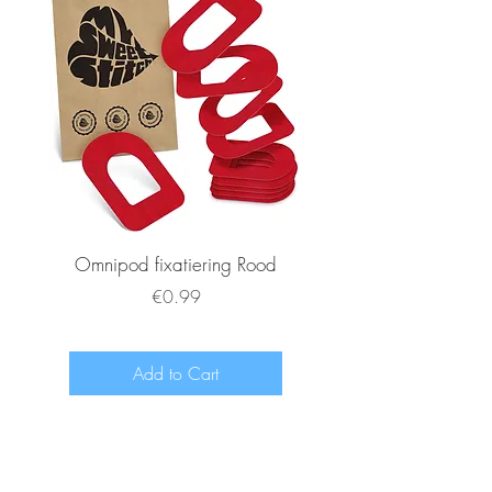
nieuwe look kiest!
Omnipod fixatiering Rood
FSL2 fixatiering R
Price
€0.99
Add to Cart